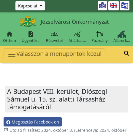
Ugrás a fő tartalomra

Kapcsolat
Józsefvárosi Önkormányzat




Otthon
Ügyintéz…
Részvétel
Átláthat…
Pázmány
Állami k…
Válasszon a menüpontok közül

A Budapest VIII. kerület, Diószegi
Sámuel u. 15. sz. alatti Társasház
támogatásáról
Megosztás Facebook-on
event_available
Utolsó frissítés:
2024. október 3.
(Létrehozva:
2024. október