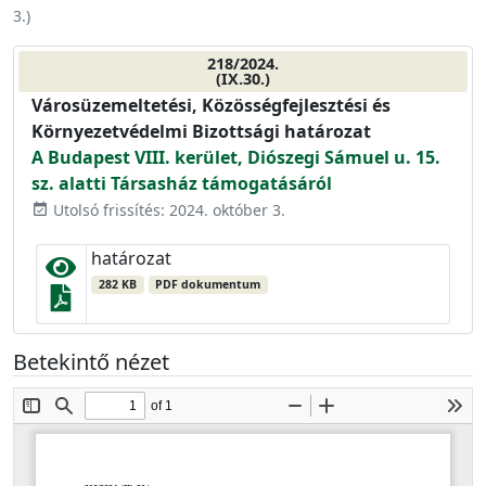
3.
)
218/2024.
(IX.30.)
Városüzemeltetési, Közösségfejlesztési és
Környezetvédelmi Bizottsági határozat
A Budapest VIII. kerület, Diószegi Sámuel u. 15.
sz. alatti Társasház támogatásáról
Utolsó frissítés: 2024. október 3.
event_available
határozat
282 KB
PDF dokumentum
Betekintő nézet