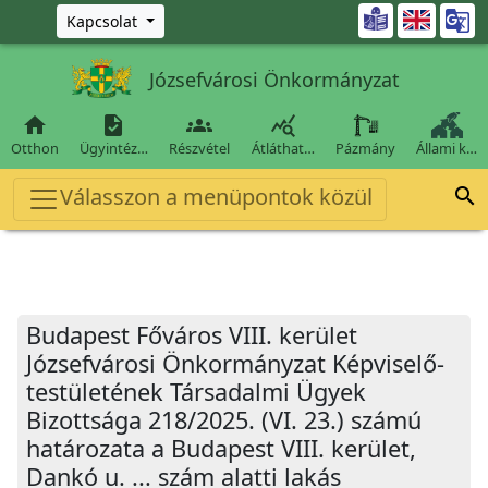
Ugrás a fő tartalomra

Kapcsolat
Józsefvárosi Önkormányzat




Otthon
Ügyintéz…
Részvétel
Átláthat…
Pázmány
Állami k…
Válasszon a menüpontok közül

Budapest Főváros VIII. kerület
Józsefvárosi Önkormányzat Képviselő-
testületének Társadalmi Ügyek
Bizottsága 218/2025. (VI. 23.) számú
határozata a Budapest VIII. kerület,
Dankó u. ... szám alatti lakás