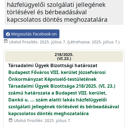
házfelügyelői szolgálati jellegének
törlésével és bérbeadásával
kapcsolatos döntés meghozatalára
Megosztás Facebook-on
event_available
Utolsó frissítés:
2025. július 7.
(Létrehozva:
2025. július 7.
)
218/2025.
(VI.23.)
Társadalmi Ügyek Bizottsági határozat
Budapest Főváros VIII. kerület Józsefvárosi
Önkormányzat Képviselő-testületének
Társadalmi Ügyek Bizottsága 218/2025. (VI. 23.)
számú határozata a Budapest VIII. kerület,
Dankó u. ... szám alatti lakás házfelügyelői
szolgálati jellegének törlésével és bérbeadásával
kapcsolatos döntés meghozatalára
Utolsó frissítés: 2025. július 7.
event_available