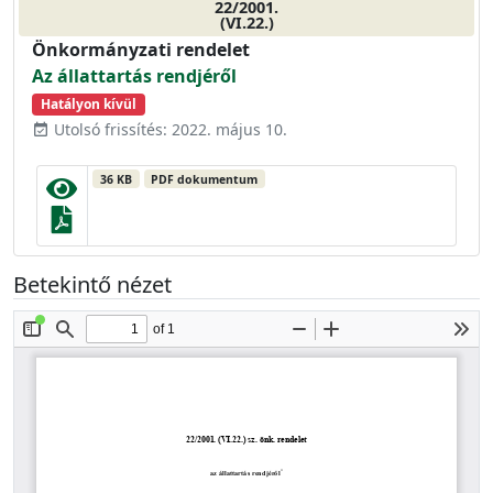
22/2001.
(VI.22.)
Önkormányzati rendelet
Az állattartás rendjéről
Hatályon kívül
Utolsó frissítés: 2022. május 10.
event_available
36 KB
PDF dokumentum
Betekintő nézet