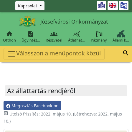
Ugrás a fő tartalomra

Kapcsolat
Józsefvárosi Önkormányzat




Otthon
Ügyintéz…
Részvétel
Átláthat…
Pázmány
Állami k…
Válasszon a menüpontok közül

Az állattartás rendjéről
Megosztás Facebook-on
event_available
Utolsó frissítés:
2022. május 10.
(Létrehozva:
2022. május
10.
)