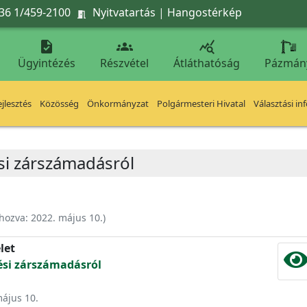
36 1/459-2100
Nyitvatartás
|
Hangostérkép




Ügyintézés
Részvétel
Átláthatóság
Pázmán
jlesztés
Közösség
Önkormányzat
Polgármesteri Hivatal
Választási in
ési zárszámadásról
ehozva:
2022. május 10.
)
let
tési zárszámadásról
május 10.