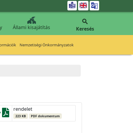


y
Állami kisajátítás
Keresés
formációk
Nemzetiségi Önkormányzatok
rendelet
223 KB
PDF dokumentum