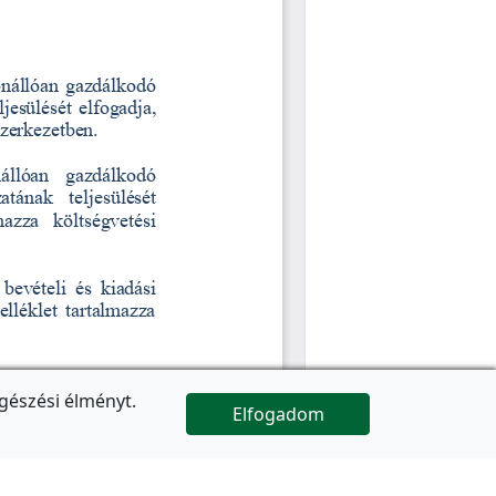
gészési élményt.
Elfogadom

Az oldal folytatódik