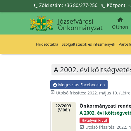
Ugrás a fő tartalomra
Zöld szám: +36 80/277-256
Központ: +



Józsefvárosi
Önkormányzat
Otthon
Hirdetőtábla
Szolgáltatások és intézmények
Városfe
A 2002. évi költségvet
Megosztás Facebook-on
event_available
Utolsó frissítés:
2022. május 10.
(Létr
Önkormányzati rende
22/2003.
(V.06.)
A 2002. évi költségve
Hatályon kívül
Utolsó frissítés: 2022. 
event_available