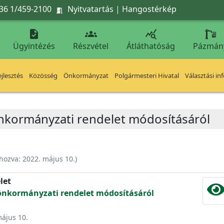
36 1/459-2100
Nyitvatartás
|
Hangostérkép




Ügyintézés
Részvétel
Átláthatóság
Pázmán
jlesztés
Közösség
Önkormányzat
Polgármesteri Hivatal
Választási in
 önkormányzati rendelet módosításáról
ehozva:
2022. május 10.
)
let
z. önkormányzati rendelet módosításáról
május 10.