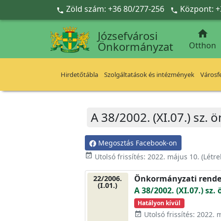
Ugrás a fő tartalomra
Zöld szám: +36 80/277-256
Központ: +



Józsefvárosi
Önkormányzat
Otthon
Hirdetőtábla
Szolgáltatások és intézmények
Városfe
A 38/2002. (XI.07.) sz.
Megosztás Facebook-on
event_available
Utolsó frissítés:
2022. május 10.
(Létr
Önkormányzati rende
22/2006.
(I.01.)
A 38/2002. (XI.07.) s
Hatályon kívül
Utolsó frissítés: 2022. 
event_available