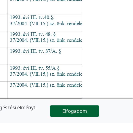
gészési élményt.
Elfogadom

Az oldal folytatódik