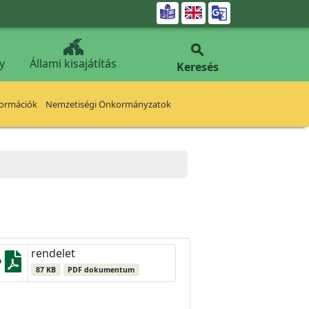


y
Állami kisajátítás
Keresés
formációk
Nemzetiségi Önkormányzatok
rendelet
87 KB
PDF dokumentum