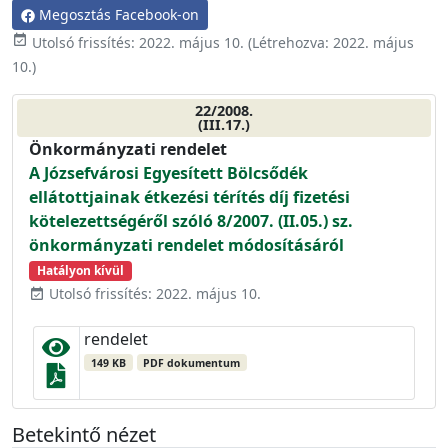
Megosztás Facebook-on
event_available
Utolsó frissítés:
2022. május 10.
(Létrehozva:
2022. május
10.
)
22/2008.
(III.17.)
Önkormányzati rendelet
A Józsefvárosi Egyesített Bölcsődék
ellátottjainak étkezési térítés díj fizetési
kötelezettségéről szóló 8/2007. (II.05.) sz.
önkormányzati rendelet módosításáról
Hatályon kívül
Utolsó frissítés: 2022. május 10.
event_available
rendelet
149 KB
PDF dokumentum
Betekintő nézet