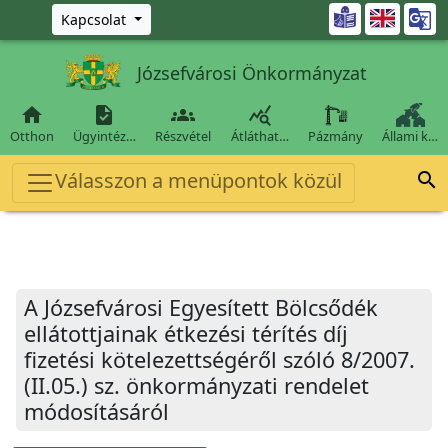
Ugrás a fő tartalomra

Kapcsolat
Józsefvárosi Önkormányzat




Otthon
Ügyintéz…
Részvétel
Átláthat…
Pázmány
Állami k…
Válasszon a menüpontok közül

A Józsefvárosi Egyesített Bölcsődék
ellátottjainak étkezési térítés díj
fizetési kötelezettségéről szóló 8/2007.
(II.05.) sz. önkormányzati rendelet
módosításáról