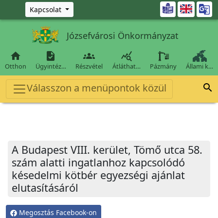
Ugrás a fő tartalomra

Kapcsolat
Józsefvárosi Önkormányzat




Otthon
Ügyintéz…
Részvétel
Átláthat…
Pázmány
Állami k…
Válasszon a menüpontok közül

A Budapest VIII. kerület, Tömő utca 58.
szám alatti ingatlanhoz kapcsolódó
késedelmi kötbér egyezségi ajánlat
elutasításáról
Megosztás Facebook-on