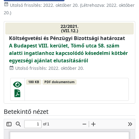
event_available
Utolsó frissítés:
2022. október 20.
(Létrehozva:
2022. október
20.
)
22/2021.
(VII.12.)
Költségvetési és Pénzügyi Bizottsági határozat
A Budapest VIII. kerület, Tömő utca 58. szám
alatti ingatlanhoz kapcsolódó késedelmi kötbér
egyezségi ajánlat elutasításáról
Utolsó frissítés: 2022. október 20.
event_available
180 KB
PDF dokumentum
Betekintő nézet