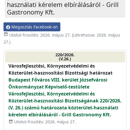
használati kérelem elbírálásáról - Grill
Gastronomy Kft.
Megosztás Facebook-on
event_available
Utolsó frissítés:
2026. május 27.
(Létrehozva:
2026. május
27.
)
220/2026.
(V.26.)
Városfejlesztési, Környezetvédelmi és
Közterület-hasznosítási Bizottsági határozat
Budapest Főváros VIII. kerület Józsefvárosi
Önkormányzat Képviselő-testülete
Városfejlesztési, Környezetvédelmi és
Közterület-hasznosítási Bizottságának 220/2026.
(V. 26.) számú határozata közterület-használati
kérelem elbírálásáról - Grill Gastronomy Kft.
Utolsó frissítés: 2026. május 27.
event_available