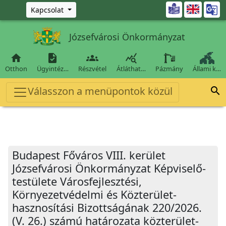
Ugrás a fő tartalomra

Kapcsolat
Józsefvárosi Önkormányzat




Otthon
Ügyintéz…
Részvétel
Átláthat…
Pázmány
Állami k…
Válasszon a menüpontok közül

Budapest Főváros VIII. kerület
Józsefvárosi Önkormányzat Képviselő-
testülete Városfejlesztési,
Környezetvédelmi és Közterület-
hasznosítási Bizottságának 220/2026.
(V. 26.) számú határozata közterület-