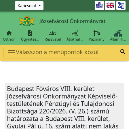
Ugrás a fő tartalomra

Kapcsolat
Józsefvárosi Önkormányzat




Otthon
Ügyintéz…
Részvétel
Átláthat…
Pázmány
Állami k…
Válasszon a menüpontok közül

Budapest Főváros VIII. kerület
Józsefvárosi Önkormányzat Képviselő-
testületének Pénzügyi és Tulajdonosi
Bizottsága 220/2026. (V. 26.) számú
határozata a Budapest VIII. kerület,
Gyulai Pál u. 16. szám alatti nem lakás