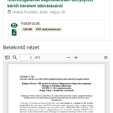
bérlői kérelem elbírálásáról
Utolsó frissítés: 2026. május 29.
event_available
határozat
134 KB
PDF dokumentum
Betekintő nézet