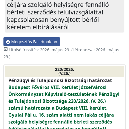
céljára szolgáló helyiségre fennálló
bérleti szerződés felülvizsgálattal
kapcsolatosan benyújtott bérlői
kérelem elbírálásáról
Megosztás Facebook-on
event_available
Utolsó frissítés:
2026. május 29.
(Létrehozva:
2026. május
29.
)
220/2026.
(V.26.)
Pénzügyi és Tulajdonosi Bizottsági határozat
Budapest Főváros VIII. kerület Józsefvárosi
Önkormányzat Képviselő-testületének Pénzügyi
és Tulajdonosi Bizottsága 220/2026. (V. 26.)
számú határozata a Budapest VIII. kerület,
Gyulai Pál u. 16. szám alatti nem lakás céljára
szolgáló helyiségre fennálló bérleti szerződés
felülvizsgálattal kapcsolatosan benyújtott