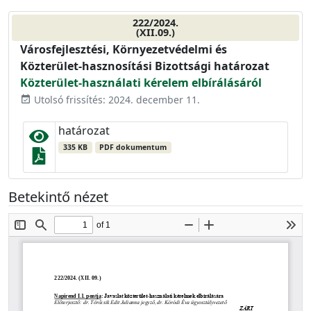
222/2024.
(XII.09.)
Városfejlesztési, Környezetvédelmi és
Közterület-hasznosítási Bizottsági határozat
Közterület-használati kérelem elbírálásáról
Utolsó frissítés: 2024. december 11.
event_available
határozat
335 KB
PDF dokumentum
Betekintő nézet