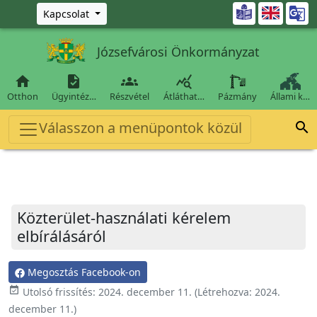
Ugrás a fő tartalomra

Kapcsolat
Józsefvárosi Önkormányzat




Otthon
Ügyintéz…
Részvétel
Átláthat…
Pázmány
Állami k…
Válasszon a menüpontok közül

Közterület-használati kérelem
elbírálásáról
Megosztás Facebook-on
event_available
Utolsó frissítés:
2024. december 11.
(Létrehozva:
2024.
december 11.
)