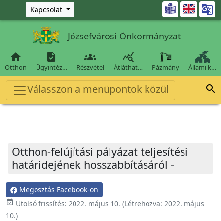
Ugrás a fő tartalomra

Kapcsolat
Józsefvárosi Önkormányzat




Otthon
Ügyintéz…
Részvétel
Átláthat…
Pázmány
Állami k…
Válasszon a menüpontok közül

Otthon-felújítási pályázat teljesítési
határidejének hosszabbításáról -
Megosztás Facebook-on
event_available
Utolsó frissítés:
2022. május 10.
(Létrehozva:
2022. május
10.
)