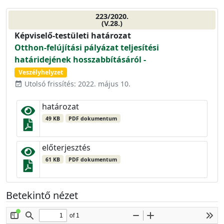
223/2020.
(V.28.)
Képviselő-testületi határozat
Otthon-felújítási pályázat teljesítési
határidejének hosszabbításáról -
Veszélyhelyzet
Utolsó frissítés: 2022. május 10.
event_available
határozat
49 KB
PDF dokumentum
előterjesztés
61 KB
PDF dokumentum
Betekintő nézet