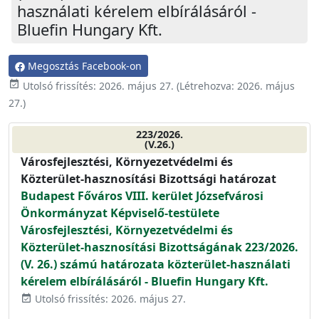
használati kérelem elbírálásáról -
Bluefin Hungary Kft.
Megosztás Facebook-on
event_available
Utolsó frissítés:
2026. május 27.
(Létrehozva:
2026. május
27.
)
223/2026.
(V.26.)
Városfejlesztési, Környezetvédelmi és
Közterület-hasznosítási Bizottsági határozat
Budapest Főváros VIII. kerület Józsefvárosi
Önkormányzat Képviselő-testülete
Városfejlesztési, Környezetvédelmi és
Közterület-hasznosítási Bizottságának 223/2026.
(V. 26.) számú határozata közterület-használati
kérelem elbírálásáról - Bluefin Hungary Kft.
Utolsó frissítés: 2026. május 27.
event_available