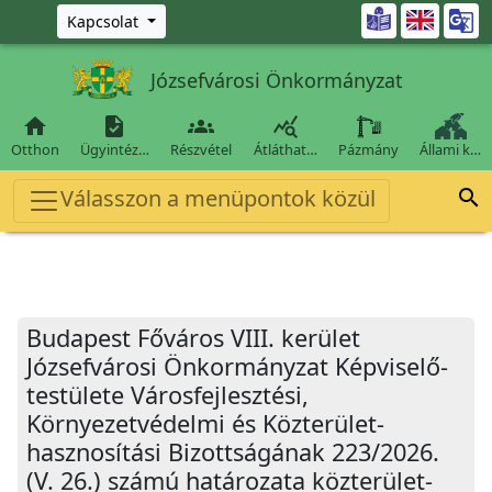
Ugrás a fő tartalomra

Kapcsolat
Józsefvárosi Önkormányzat




Otthon
Ügyintéz…
Részvétel
Átláthat…
Pázmány
Állami k…
Válasszon a menüpontok közül

Budapest Főváros VIII. kerület
Józsefvárosi Önkormányzat Képviselő-
testülete Városfejlesztési,
Környezetvédelmi és Közterület-
hasznosítási Bizottságának 223/2026.
(V. 26.) számú határozata közterület-