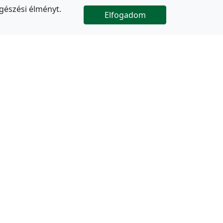
gészési élményt.
Elfogadom

Az oldal folytatódik