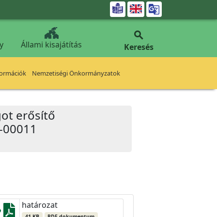


y
Állami kisajátítás
Keresés
formációk
Nemzetiségi Önkormányzatok
got erősítő
8-00011
határozat
41 KB
PDF dokumentum