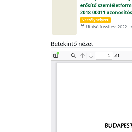
erősítő szemléletform
2018-00011 azonosító
Veszélyhelyzet
Utolsó frissítés: 2022. 
event_available
Betekintő nézet