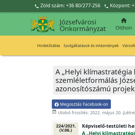
Ugrás a fő tartalomra
Zöld szám: +36 80/277-256
Központ: +



Józsefvárosi
Önkormányzat
Otthon
Hirdetőtábla
Szolgáltatások és intézmények
Városfe
A „Helyi klímastratégia
szemléletformálás Józ
azonosítószámú projekt
Megosztás Facebook-on
event_available
Utolsó frissítés:
2022. május 20.
(Létr
Képviselő-testületi h
224/2021.
(V.06.)
A „Helyi klímastratég