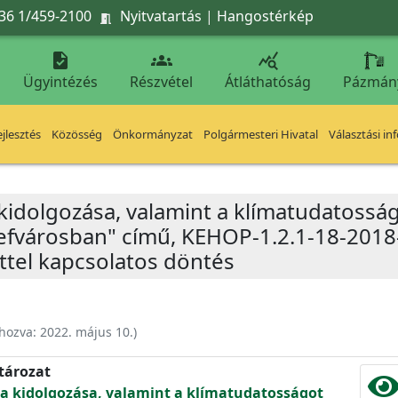
36 1/459-2100
Nyitvatartás
|
Hangostérkép




Ügyintézés
Részvétel
Átláthatóság
Pázmán
jlesztés
Közösség
Önkormányzat
Polgármesteri Hivatal
Választási in
 kidolgozása, valamint a klímatudatossá
sefvárosban" című, KEHOP-1.2.1-18-201
tel kapcsolatos döntés
ehozva:
2022. május 10.
)
atározat
ia kidolgozása, valamint a klímatudatosságot