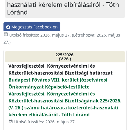
használati kérelem elbírálásáról - Tóth
Lóránd
Megosztás Facebook-on
event_available
Utolsó frissítés:
2026. május 27.
(Létrehozva:
2026. május
27.
)
225/2026.
(V.26.)
Városfejlesztési, Környezetvédelmi és
Közterület-hasznosítási Bizottsági határozat
Budapest Főváros VIII. kerület Józsefvárosi
Önkormányzat Képviselő-testülete
Városfejlesztési, Környezetvédelmi és
Közterület-hasznosítási Bizottságának 225/2026.
(V. 26.) számú határozata közterület-használati
kérelem elbírálásáról - Tóth Lóránd
Utolsó frissítés: 2026. május 27.
event_available