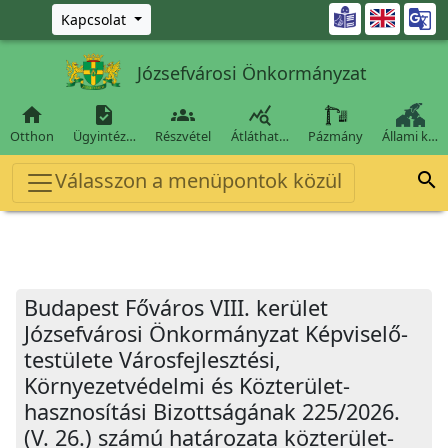
Ugrás a fő tartalomra

Kapcsolat
Józsefvárosi Önkormányzat




Otthon
Ügyintéz…
Részvétel
Átláthat…
Pázmány
Állami k…
Válasszon a menüpontok közül

Budapest Főváros VIII. kerület
Józsefvárosi Önkormányzat Képviselő-
testülete Városfejlesztési,
Környezetvédelmi és Közterület-
hasznosítási Bizottságának 225/2026.
(V. 26.) számú határozata közterület-