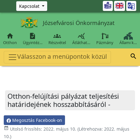
Ugrás a fő tartalomra

Kapcsolat
Józsefvárosi Önkormányzat




Otthon
Ügyintéz…
Részvétel
Átláthat…
Pázmány
Állami k…
Válasszon a menüpontok közül

Otthon-felújítási pályázat teljesítési
határidejének hosszabbításáról -
Megosztás Facebook-on
event_available
Utolsó frissítés:
2022. május 10.
(Létrehozva:
2022. május
10.
)