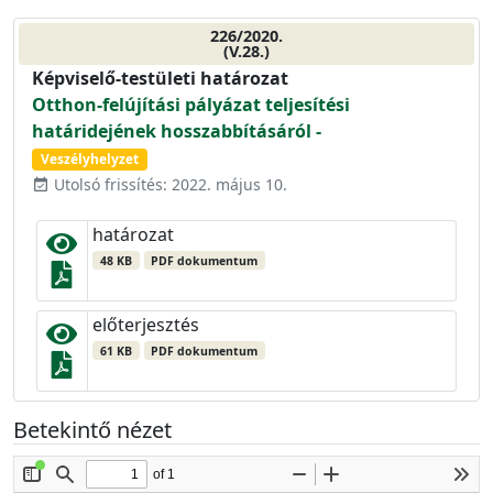
226/2020.
(V.28.)
Képviselő-testületi határozat
Otthon-felújítási pályázat teljesítési
határidejének hosszabbításáról -
Veszélyhelyzet
Utolsó frissítés: 2022. május 10.
event_available
határozat
48 KB
PDF dokumentum
előterjesztés
61 KB
PDF dokumentum
Betekintő nézet