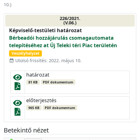
10.
)
226/2021.
(V.06.)
Képviselő-testületi határozat
Bérbeadói hozzájárulás csomagautomata
telepítéséhez at Új Teleki téri Piac területén
Veszélyhelyzet
Utolsó frissítés: 2022. május 10.
event_available
határozat
81 KB
PDF dokumentum
előterjesztés
965 KB
PDF dokumentum
Betekintő nézet