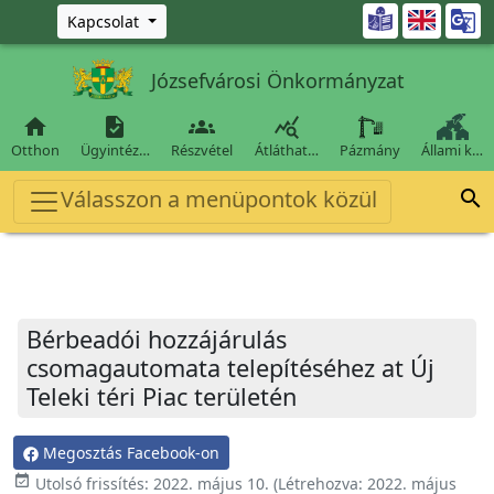
Ugrás a fő tartalomra

Kapcsolat
Józsefvárosi Önkormányzat




Otthon
Ügyintéz…
Részvétel
Átláthat…
Pázmány
Állami k…
Válasszon a menüpontok közül

Bérbeadói hozzájárulás
csomagautomata telepítéséhez at Új
Teleki téri Piac területén
Megosztás Facebook-on
event_available
Utolsó frissítés:
2022. május 10.
(Létrehozva:
2022. május