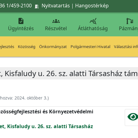
36 1/459-2100
Nyitvatartás
|
Hangostérkép




Ügyintézés
Részvétel
Átláthatóság
Pázmán
jlesztés
Közösség
Önkormányzat
Polgármesteri Hivatal
Választási in
, Kisfaludy u. 26. sz. alatti Társasház t
ehozva:
2024. október 3.
)
zösségfejlesztési és Környezetvédelmi
t, Kisfaludy u. 26. sz. alatti Társasház