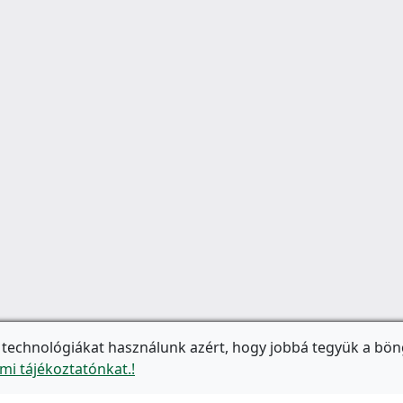
 technológiákat használunk azért, hogy jobbá tegyük a bön
mi tájékoztatónkat.!