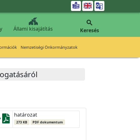


y
Állami kisajátítás
Keresés
formációk
Nemzetiségi Önkormányzatok
ámogatásáról
határozat
273 KB
PDF dokumentum