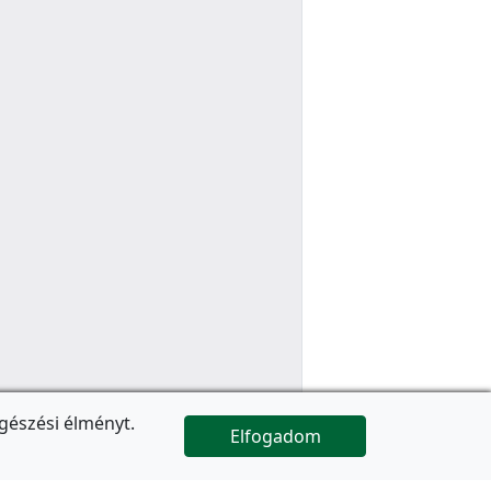
gészési élményt.
Elfogadom

Az oldal folytatódik