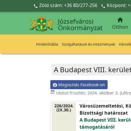
Ugrás a fő tartalomra
Zöld szám: +36 80/277-256
Központ: +



Józsefvárosi
Önkormányzat
Otthon
Hirdetőtábla
Szolgáltatások és intézmények
Városfe
A Budapest VIII. kerület
Megosztás Facebook-on
event_available
Utolsó frissítés:
2024. október 3.
(Létr
Városüzemeltetési, Kö
226/2024.
(IX.30.)
Bizottsági határozat
A Budapest VIII. kerüle
támogatásáról