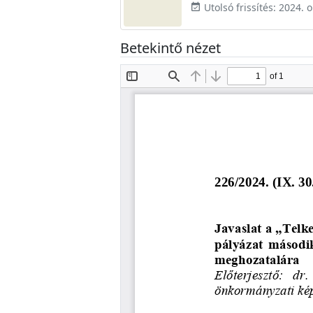
Utolsó frissítés: 2024. o
event_available
Betekintő nézet