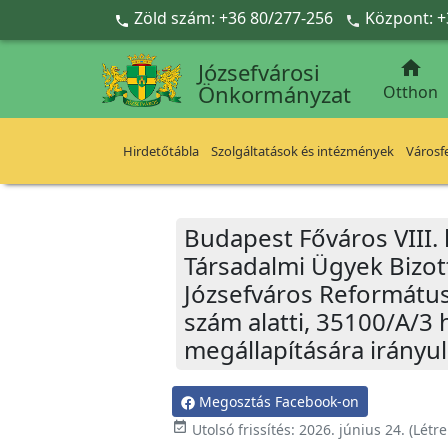
Ugrás a fő tartalomra
Zöld szám: +36 80/277-256
Központ: +



Józsefvárosi
Önkormányzat
Otthon
Hirdetőtábla
Szolgáltatások és intézmények
Városfe
Budapest Főváros VIII.
Társadalmi Ügyek Bizot
Józsefváros Református
szám alatti, 35100/A/3 
megállapítására irányu
Megosztás Facebook-on
event_available
Utolsó frissítés:
2026. június 24.
(Létr