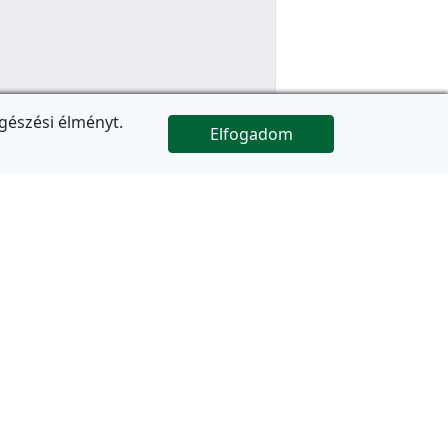
gészési élményt.
Elfogadom

Az oldal folytatódik