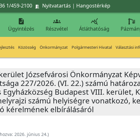
36 1/459-2100
Nyitvatartás
|
Hangostérkép




Ügyintézés
Részvétel
Átláthatóság
Pázmán
jlesztés
Közösség
Önkormányzat
Polgármesteri Hivatal
Választási in
 kerület Józsefvárosi Önkormányzat Képv
tsága 227/2026. (VI. 22.) számú határoz
 Egyházközség Budapest VIII. kerület, K
helyrajzi számú helyiségre vonatkozó, k
ló kérelmének elbírálásáról
ehozva:
2026. június 24.
)