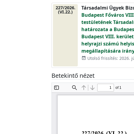
Társadalmi Ügyek Biz
227/2026.
(VI.22.)
Budapest Főváros VIII
testületének Társadal
határozata a Budapes
Budapest VIII. kerület
helyrajzi számú helyi
megállapítására irány
Utolsó frissítés: 2026. j
event_available
Betekintő nézet