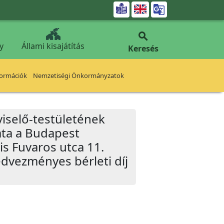


y
Állami kisajátítás
Keresés
formációk
Nemzetiségi Önkormányzatok
iselő-testületének
ata a Budapest
is Fuvaros utca 11.
edvezményes bérleti díj