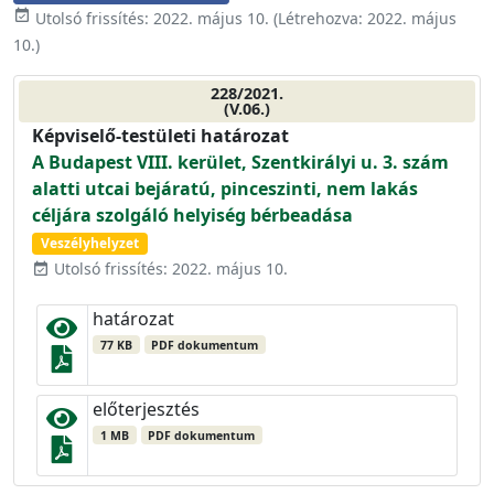
event_available
Utolsó frissítés:
2022. május 10.
(Létrehozva:
2022. május
10.
)
228/2021.
(V.06.)
Képviselő-testületi határozat
A Budapest VIII. kerület, Szentkirályi u. 3. szám
alatti utcai bejáratú, pinceszinti, nem lakás
céljára szolgáló helyiség bérbeadása
Veszélyhelyzet
Utolsó frissítés: 2022. május 10.
event_available
határozat
77 KB
PDF dokumentum
előterjesztés
1 MB
PDF dokumentum