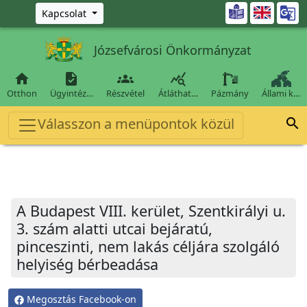
Ugrás a fő tartalomra

Kapcsolat
Józsefvárosi Önkormányzat




Otthon
Ügyintéz…
Részvétel
Átláthat…
Pázmány
Állami k…
Válasszon a menüpontok közül

A Budapest VIII. kerület, Szentkirályi u.
3. szám alatti utcai bejáratú,
pinceszinti, nem lakás céljára szolgáló
helyiség bérbeadása
Megosztás Facebook-on