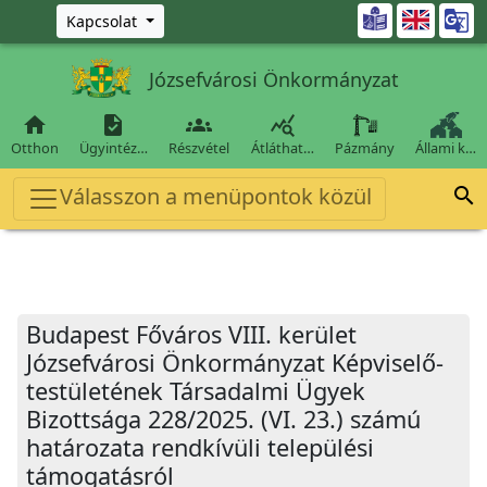
Ugrás a fő tartalomra

Kapcsolat
Józsefvárosi Önkormányzat




Otthon
Ügyintéz…
Részvétel
Átláthat…
Pázmány
Állami k…
Válasszon a menüpontok közül

Budapest Főváros VIII. kerület
Józsefvárosi Önkormányzat Képviselő-
testületének Társadalmi Ügyek
Bizottsága 228/2025. (VI. 23.) számú
határozata rendkívüli települési
támogatásról