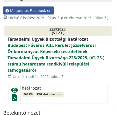
Megosztás Facebook-on
event_available
Utolsó frissítés:
2025. július 7.
(Létrehozva:
2025. július 7.
)
228/2025.
(VI.23.)
Társadalmi Ügyek Bizottsági határozat
Budapest Főváros VIII. kerület Józsefvárosi
Önkormányzat Képviselő-testületének
Társadalmi Ügyek Bizottsága 228/2025. (VI. 23.)
számú határozata rendkívüli települési
támogatásról
Utolsó frissítés: 2025. július 7.
event_available
határozat
368 KB
PDF dokumentum
Betekintő nézet