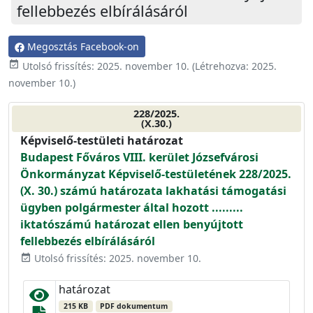
fellebbezés elbírálásáról
Megosztás Facebook-on
event_available
Utolsó frissítés:
2025. november 10.
(Létrehozva:
2025.
november 10.
)
228/2025.
(X.30.)
Képviselő-testületi határozat
Budapest Főváros VIII. kerület Józsefvárosi
Önkormányzat Képviselő-testületének 228/2025.
(X. 30.) számú határozata lakhatási támogatási
ügyben polgármester által hozott .........
iktatószámú határozat ellen benyújtott
fellebbezés elbírálásáról
Utolsó frissítés: 2025. november 10.
event_available
határozat
215 KB
PDF dokumentum