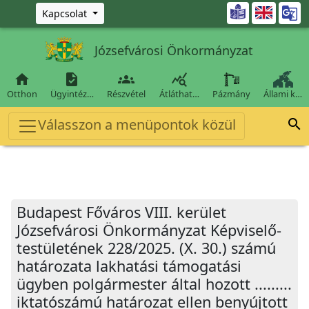
Ugrás a fő tartalomra

Kapcsolat
Józsefvárosi Önkormányzat




Otthon
Ügyintéz…
Részvétel
Átláthat…
Pázmány
Állami k…
Válasszon a menüpontok közül

Budapest Főváros VIII. kerület
Józsefvárosi Önkormányzat Képviselő-
testületének 228/2025. (X. 30.) számú
határozata lakhatási támogatási
ügyben polgármester által hozott .........
iktatószámú határozat ellen benyújtott