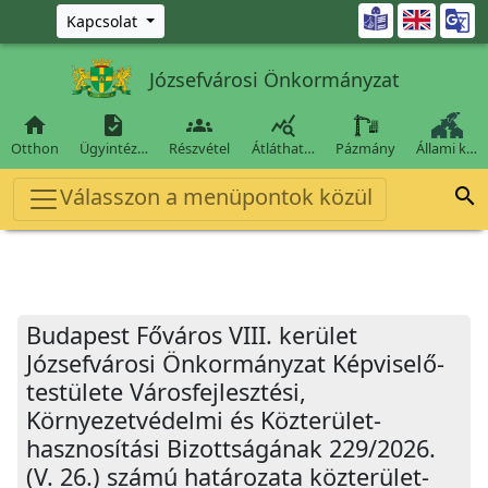
Ugrás a fő tartalomra

Kapcsolat
Józsefvárosi Önkormányzat




Otthon
Ügyintéz…
Részvétel
Átláthat…
Pázmány
Állami k…
Válasszon a menüpontok közül

Budapest Főváros VIII. kerület
Józsefvárosi Önkormányzat Képviselő-
testülete Városfejlesztési,
Környezetvédelmi és Közterület-
hasznosítási Bizottságának 229/2026.
(V. 26.) számú határozata közterület-