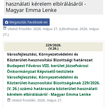
használati kérelem elbírálásáról -
Magyar Emma Lenke
Megosztás Facebook-on
event_available
Utolsó frissítés:
2026. május 27.
(Létrehozva:
2026. május
27.
)
229/2026.
(V.26.)
Városfejlesztési, Környezetvédelmi és
Közterület-hasznosítási Bizottsági határozat
Budapest Főváros VIII. kerület Józsefvárosi
Önkormányzat Képviselő-testülete
Városfejlesztési, Környezetvédelmi és
Közterület-hasznosítási Bizottságának 229/2026.
(V. 26.) számú határozata közterület-használati
kérelem elbírálásáról - Magyar Emma Lenke
Utolsó frissítés: 2026. május 27.
event_available