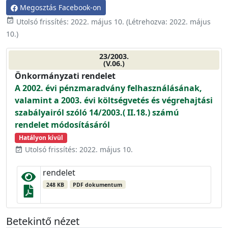
Megosztás Facebook-on
event_available
Utolsó frissítés:
2022. május 10.
(Létrehozva:
2022. május
10.
)
23/2003.
(V.06.)
Önkormányzati rendelet
A 2002. évi pénzmaradvány felhasználásának,
valamint a 2003. évi költségvetés és végrehajtási
szabályairól szóló 14/2003.( II.18.) számú
rendelet módosításáról
Hatályon kívül
Utolsó frissítés: 2022. május 10.
event_available
rendelet
248 KB
PDF dokumentum
Betekintő nézet