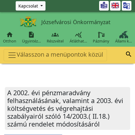
Ugrás a fő tartalomra

Kapcsolat
Józsefvárosi Önkormányzat




Otthon
Ügyintéz…
Részvétel
Átláthat…
Pázmány
Állami k…
Válasszon a menüpontok közül

A 2002. évi pénzmaradvány
felhasználásának, valamint a 2003. évi
költségvetés és végrehajtási
szabályairól szóló 14/2003.( II.18.)
számú rendelet módosításáról