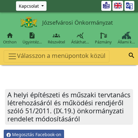
Ugrás a fő tartalomra

Kapcsolat
Józsefvárosi Önkormányzat




Otthon
Ügyintéz…
Részvétel
Átláthat…
Pázmány
Állami k…
Válasszon a menüpontok közül

A helyi építészeti és műszaki tervtanács
létrehozásáról és működési rendjéről
szóló 51/2011. (IX.19.) önkormányzati
rendelet módosításáról
Megosztás Facebook-on