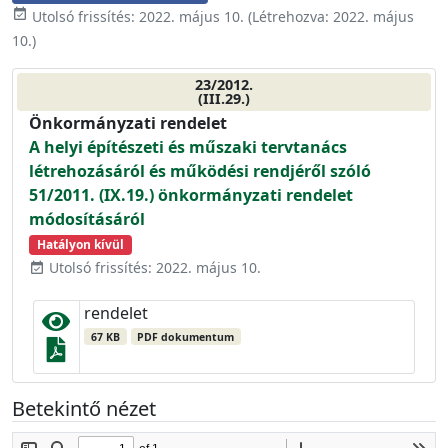
event_available
Utolsó frissítés:
2022. május 10.
(Létrehozva:
2022. május
10.
)
23/2012.
(III.29.)
Önkormányzati rendelet
A helyi építészeti és műszaki tervtanács
létrehozásáról és működési rendjéről szóló
51/2011. (IX.19.) önkormányzati rendelet
módosításáról
Hatályon kívül
Utolsó frissítés: 2022. május 10.
event_available
rendelet
67 KB
PDF dokumentum
Betekintő nézet