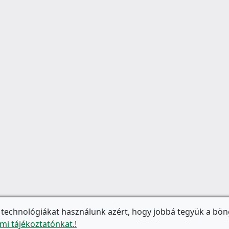
 technológiákat használunk azért, hogy jobbá tegyük a bön
mi tájékoztatónkat.!