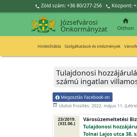
Ugrás a fő tartalomra
Zöld szám: +36 80/277-256
Központ: +



Józsefvárosi
Önkormányzat
Otthon
Hirdetőtábla
Szolgáltatások és intézmények
Városfe
Tulajdonosi hozzájárulá
számú ingatlan villamo
Megosztás Facebook-on
event_available
Utolsó frissítés:
2022. május 11.
(Létr
Városüzemeltetési Biz
23/2019.
(XII.06.)
Tulajdonosi hozzájáru
Tolnai Lajos utca 38.