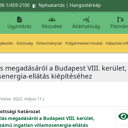
36 1/459-2100
Nyitvatartás
|
Hangostérkép




Ügyintézés
Részvétel
Átláthatóság
Pázmán
jlesztés
Közösség
Önkormányzat
Polgármesteri Hivatal
Választási in
s megadásáról a Budapest VIII. kerület, 
senergia-ellátás kiépítéséhez
ehozva:
2022. május 11.
)
ottsági határozat
lás megadásáról a Budapest VIII. kerület,
 számú ingatlan villamosenergia-ellátás