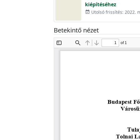
kiépítéséhez
Utolsó frissítés: 2022. 
event_available
Betekintő nézet