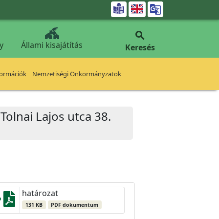


y
Állami kisajátítás
Keresés
formációk
Nemzetiségi Önkormányzatok
Tolnai Lajos utca 38.
határozat
131 KB
PDF dokumentum