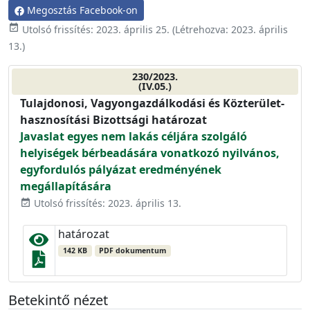
Megosztás Facebook-on
event_available
Utolsó frissítés:
2023. április 25.
(Létrehozva:
2023. április
13.
)
230/2023.
(IV.05.)
Tulajdonosi, Vagyongazdálkodási és Közterület-
hasznosítási Bizottsági határozat
Javaslat egyes nem lakás céljára szolgáló
helyiségek bérbeadására vonatkozó nyilvános,
egyfordulós pályázat eredményének
megállapítására
Utolsó frissítés: 2023. április 13.
event_available
határozat
142 KB
PDF dokumentum
Betekintő nézet