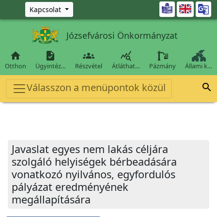
Ugrás a fő tartalomra

Kapcsolat
Józsefvárosi Önkormányzat




Otthon
Ügyintéz…
Részvétel
Átláthat…
Pázmány
Állami k…
Válasszon a menüpontok közül

Javaslat egyes nem lakás céljára
szolgáló helyiségek bérbeadására
vonatkozó nyilvános, egyfordulós
pályázat eredményének
megállapítására