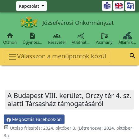
Ugrás a fő tartalomra

Kapcsolat
Józsefvárosi Önkormányzat




Otthon
Ügyintéz…
Részvétel
Átláthat…
Pázmány
Állami k…
Válasszon a menüpontok közül

A Budapest VIII. kerület, Orczy tér 4. sz.
alatti Társasház támogatásáról
Megosztás Facebook-on
event_available
Utolsó frissítés:
2024. október 3.
(Létrehozva:
2024. október
3.
)