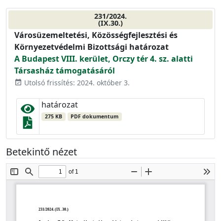
231/2024.
(IX.30.)
Városüzemeltetési, Közösségfejlesztési és
Környezetvédelmi Bizottsági határozat
A Budapest VIII. kerület, Orczy tér 4. sz. alatti
Társasház támogatásáról
Utolsó frissítés: 2024. október 3.
event_available
határozat
275 KB
PDF dokumentum
Betekintő nézet