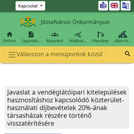
Ugrás a fő tartalomra

Kapcsolat
Józsefvárosi Önkormányzat




Otthon
Ügyintéz…
Részvétel
Átláthat…
Pázmány
Állami k…
Válasszon a menüpontok közül

Javaslat a vendéglátóipari kitelepülések
hasznosításhoz kapcsolódó közterület-
használati díjbevételek 20%-ának
társasházak részére történő
visszatérítésére