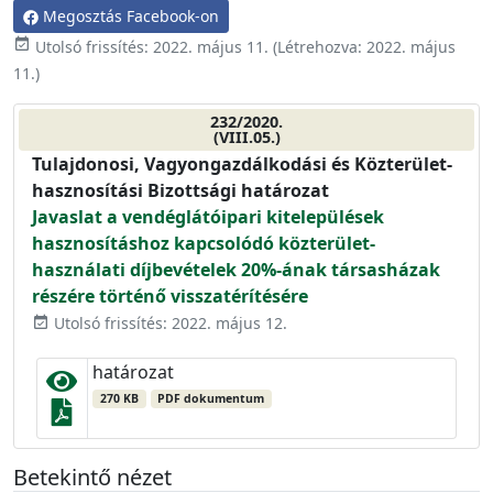
Megosztás Facebook-on
event_available
Utolsó frissítés:
2022. május 11.
(Létrehozva:
2022. május
11.
)
232/2020.
(VIII.05.)
Tulajdonosi, Vagyongazdálkodási és Közterület-
hasznosítási Bizottsági határozat
Javaslat a vendéglátóipari kitelepülések
hasznosításhoz kapcsolódó közterület-
használati díjbevételek 20%-ának társasházak
részére történő visszatérítésére
Utolsó frissítés: 2022. május 12.
event_available
határozat
270 KB
PDF dokumentum
Betekintő nézet