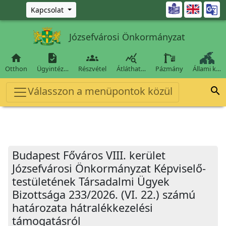
Ugrás a fő tartalomra

Kapcsolat
Józsefvárosi Önkormányzat




Otthon
Ügyintéz…
Részvétel
Átláthat…
Pázmány
Állami k…
Válasszon a menüpontok közül

Budapest Főváros VIII. kerület
Józsefvárosi Önkormányzat Képviselő-
testületének Társadalmi Ügyek
Bizottsága 233/2026. (VI. 22.) számú
határozata hátralékkezelési
támogatásról