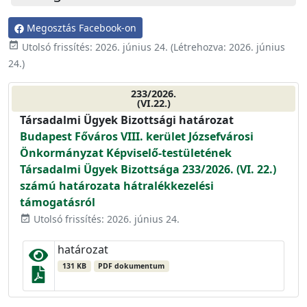
Megosztás Facebook-on
event_available
Utolsó frissítés:
2026. június 24.
(Létrehozva:
2026. június
24.
)
233/2026.
(VI.22.)
Társadalmi Ügyek Bizottsági határozat
Budapest Főváros VIII. kerület Józsefvárosi
Önkormányzat Képviselő-testületének
Társadalmi Ügyek Bizottsága 233/2026. (VI. 22.)
számú határozata hátralékkezelési
támogatásról
Utolsó frissítés: 2026. június 24.
event_available
határozat
131 KB
PDF dokumentum