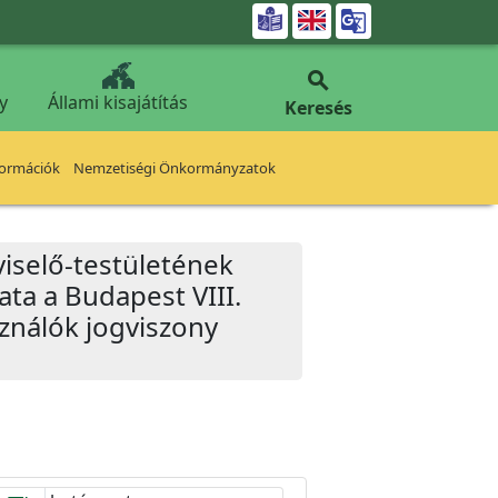


y
Állami kisajátítás
Keresés
formációk
Nemzetiségi Önkormányzatok
iselő-testületének
ata a Budapest VIII.
sználók jogviszony