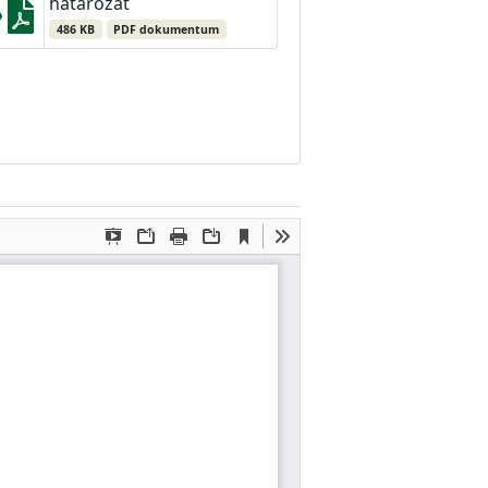
határozat
486 KB
PDF dokumentum