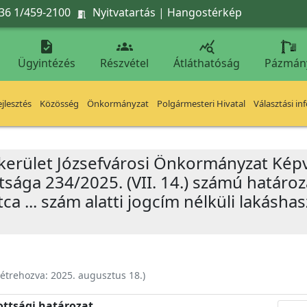
36 1/459-2100
Nyitvatartás
|
Hangostérkép




Ügyintézés
Részvétel
Átláthatóság
Pázmán
jlesztés
Közösség
Önkormányzat
Polgármesteri Hivatal
Választási in
 kerület Józsefvárosi Önkormányzat Képv
sága 234/2025. (VII. 14.) számú határoz
ca ... szám alatti jogcím nélküli lakásha
étrehozva:
2025. augusztus 18.
)
ottsági határozat