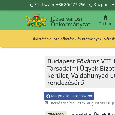
Ugrás a fő tartalomra
Zöld szám: +36 80/277-256
Központ: +



Józsefvárosi
Önkormányzat
Otthon
Hirdetőtábla
Szolgáltatások és intézmények
Városfe
Budapest Főváros VIII.
Társadalmi Ügyek Bizott
kerület, Vajdahunyad ut
rendezéséről
Megosztás Facebook-on
event_available
Utolsó frissítés:
2025. augusztus 18.
(L
Társadalmi Ügyek Biz
234/2025.