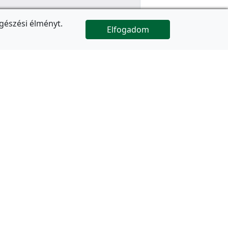
gészési élményt.
Elfogadom

Az oldal folytatódik