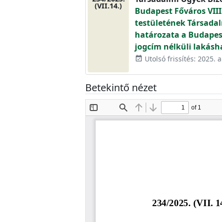
(VII.14.)
Budapest Főváros VIII
testületének Társadal
határozata a Budapest 
jogcím nélküli lakásh
Utolsó frissítés: 2025. 
event_available
Betekintő nézet