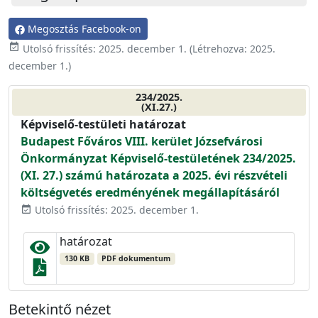
Megosztás Facebook-on
event_available
Utolsó frissítés:
2025. december 1.
(Létrehozva:
2025.
december 1.
)
234/2025.
(XI.27.)
Képviselő-testületi határozat
Budapest Főváros VIII. kerület Józsefvárosi
Önkormányzat Képviselő-testületének 234/2025.
(XI. 27.) számú határozata a 2025. évi részvételi
költségvetés eredményének megállapításáról
Utolsó frissítés: 2025. december 1.
event_available
határozat
130 KB
PDF dokumentum
Betekintő nézet