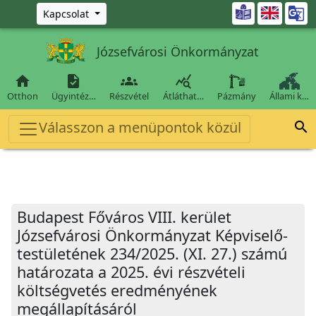
Ugrás a fő tartalomra

Kapcsolat
Józsefvárosi Önkormányzat




Otthon
Ügyintéz…
Részvétel
Átláthat…
Pázmány
Állami k…
Válasszon a menüpontok közül

Budapest Főváros VIII. kerület
Józsefvárosi Önkormányzat Képviselő-
testületének 234/2025. (XI. 27.) számú
határozata a 2025. évi részvételi
költségvetés eredményének
megállapításáról