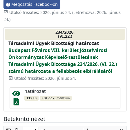
Megosztás Facebook-on
event_available
Utolsó frissítés:
2026. június 24.
(Létrehozva:
2026. június
24.
)
234/2026.
(VI.22.)
Társadalmi Ügyek Bizottsági határozat
Budapest Főváros VIII. kerület Józsefvárosi
Önkormányzat Képviselő-testületének
Társadalmi Ügyek Bizottsága 234/2026. (VI. 22.)
számú határozata a fellebbezés elbírálásáról
Utolsó frissítés: 2026. június 24.
event_available
határozat
133 KB
PDF dokumentum
Betekintő nézet