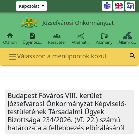
Ugrás a fő tartalomra

Kapcsolat
Józsefvárosi Önkormányzat




Otthon
Ügyintéz…
Részvétel
Átláthat…
Pázmány
Állami k…
Válasszon a menüpontok közül

Budapest Főváros VIII. kerület
Józsefvárosi Önkormányzat Képviselő-
testületének Társadalmi Ügyek
Bizottsága 234/2026. (VI. 22.) számú
határozata a fellebbezés elbírálásáról