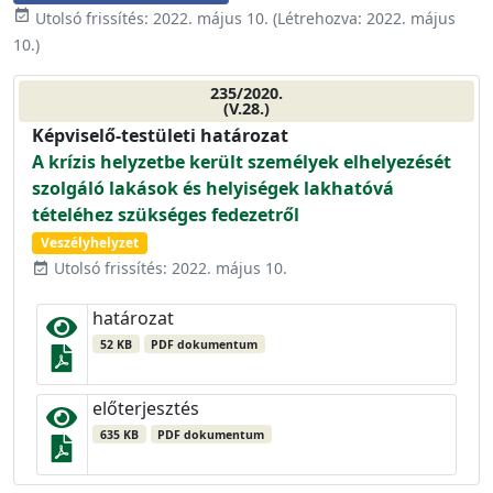
event_available
Utolsó frissítés:
2022. május 10.
(Létrehozva:
2022. május
10.
)
235/2020.
(V.28.)
Képviselő-testületi határozat
A krízis helyzetbe került személyek elhelyezését
szolgáló lakások és helyiségek lakhatóvá
tételéhez szükséges fedezetről
Veszélyhelyzet
Utolsó frissítés: 2022. május 10.
event_available
határozat
52 KB
PDF dokumentum
előterjesztés
635 KB
PDF dokumentum