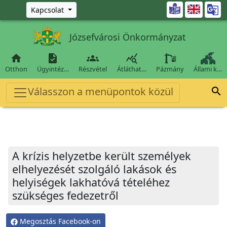
Ugrás a fő tartalomra

Kapcsolat
Józsefvárosi Önkormányzat




Otthon
Ügyintéz…
Részvétel
Átláthat…
Pázmány
Állami k…
Válasszon a menüpontok közül

A krízis helyzetbe került személyek
elhelyezését szolgáló lakások és
helyiségek lakhatóvá tételéhez
szükséges fedezetről
Megosztás Facebook-on