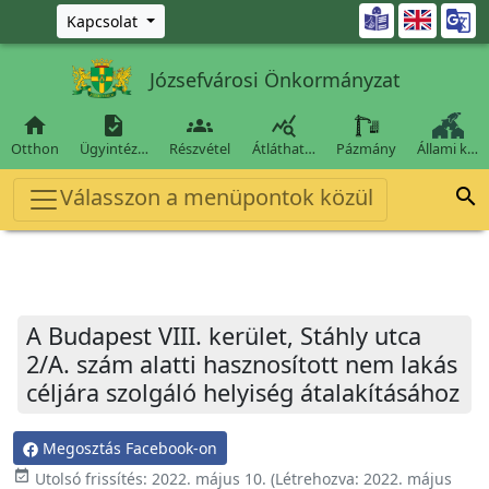
Ugrás a fő tartalomra

Kapcsolat
Józsefvárosi Önkormányzat




Otthon
Ügyintéz…
Részvétel
Átláthat…
Pázmány
Állami k…
Válasszon a menüpontok közül

A Budapest VIII. kerület, Stáhly utca
2/A. szám alatti hasznosított nem lakás
céljára szolgáló helyiség átalakításához
Megosztás Facebook-on
event_available
Utolsó frissítés:
2022. május 10.
(Létrehozva:
2022. május