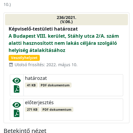
10.
)
236/2021.
(V.06.)
Képviselő-testületi határozat
A Budapest VIII. kerület, Stáhly utca 2/A. szám
alatti hasznosított nem lakás céljára szolgáló
helyiség átalakításához
Veszélyhelyzet
Utolsó frissítés: 2022. május 10.
event_available
határozat
41 KB
PDF dokumentum
előterjesztés
271 KB
PDF dokumentum
Betekintő nézet