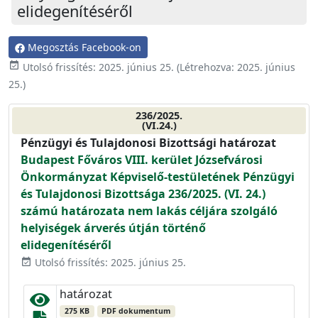
elidegenítéséről
Megosztás Facebook-on
event_available
Utolsó frissítés:
2025. június 25.
(Létrehozva:
2025. június
25.
)
236/2025.
(VI.24.)
Pénzügyi és Tulajdonosi Bizottsági határozat
Budapest Főváros VIII. kerület Józsefvárosi
Önkormányzat Képviselő-testületének Pénzügyi
és Tulajdonosi Bizottsága 236/2025. (VI. 24.)
számú határozata nem lakás céljára szolgáló
helyiségek árverés útján történő
elidegenítéséről
Utolsó frissítés: 2025. június 25.
event_available
határozat
275 KB
PDF dokumentum