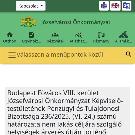
Ugrás a fő tartalomra

Kapcsolat
Józsefvárosi Önkormányzat




Otthon
Ügyintéz…
Részvétel
Átláthat…
Pázmány
Állami k…
Válasszon a menüpontok közül

Budapest Főváros VIII. kerület
Józsefvárosi Önkormányzat Képviselő-
testületének Pénzügyi és Tulajdonosi
Bizottsága 236/2025. (VI. 24.) számú
határozata nem lakás céljára szolgáló
helyiségek árverés útján történő