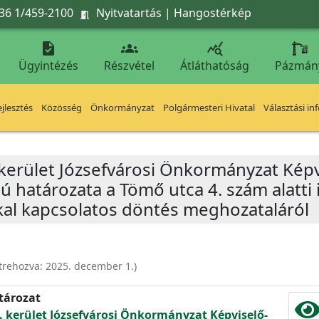
36 1/459-2100
Nyitvatartás
|
Hangostérkép




Ügyintézés
Részvétel
Átláthatóság
Pázmán
jlesztés
Közösség
Önkormányzat
Polgármesteri Hivatal
Választási in
 kerület Józsefvárosi Önkormányzat Képv
mú határozata a Tömő utca 4. szám alatti
al kapcsolatos döntés meghozataláról
trehozva:
2025. december 1.
)
atározat
. kerület Józsefvárosi Önkormányzat Képviselő-