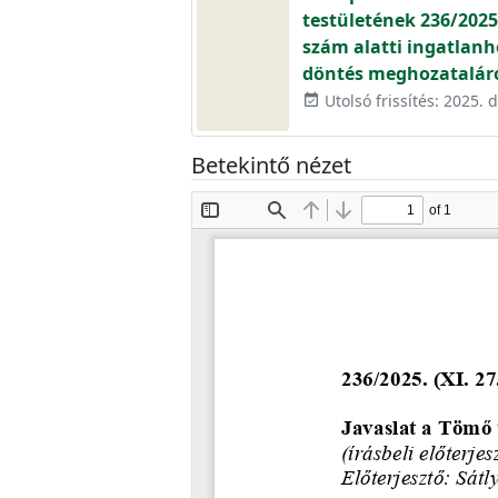
testületének 236/2025
szám alatti ingatlan
döntés meghozatalár
Utolsó frissítés: 2025.
event_available
Betekintő nézet