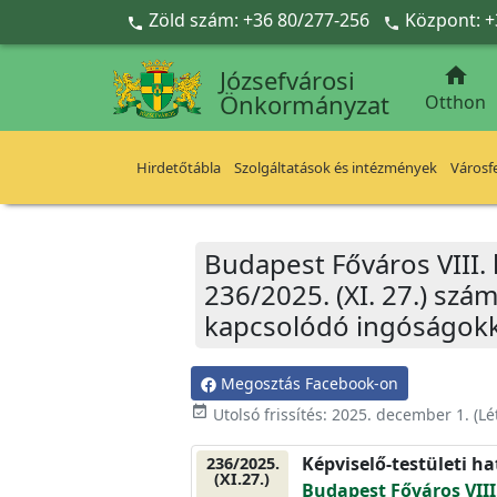
Ugrás a fő tartalomra
Zöld szám: +36 80/277-256
Központ: +



Józsefvárosi
Önkormányzat
Otthon
Hirdetőtábla
Szolgáltatások és intézmények
Városfe
Budapest Főváros VIII.
236/2025. (XI. 27.) szá
kapcsolódó ingóságokk
Megosztás Facebook-on
event_available
Utolsó frissítés:
2025. december 1.
(Lé
Képviselő-testületi h
236/2025.
(XI.27.)
Budapest Főváros VIII