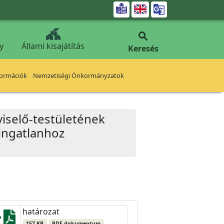


y
Állami kisajátítás
Keresés
formációk
Nemzetiségi Önkormányzatok
iselő-testületének
 ingatlanhoz
határozat
157 KB
PDF dokumentum