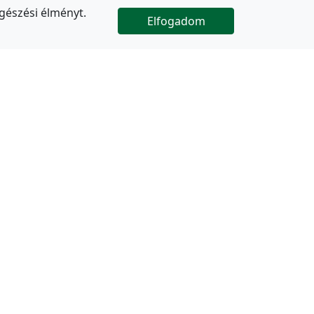
gészési élményt.
Elfogadom

Az oldal folytatódik