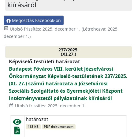
kiírásáról
Megosztás Facebook-on
event_available
Utolsó frissítés:
2025. december 1.
(Létrehozva:
2025.
december 1.
)
237/2025.
(XI.27.)
Képviselő-testületi határozat
Budapest Főváros VIII. kerület Józsefvárosi
Önkormányzat Képviselő-testületének 237/2025.
(XI. 27.) számú határozata a Józsefvárosi
Szociális Szolgáltató és Gyermekjóléti Központ
intézményvezetői pályázatának kiírásáról
Utolsó frissítés: 2025. december 1.
event_available
határozat
163 KB
PDF dokumentum