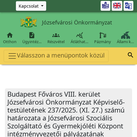
Ugrás a fő tartalomra

Kapcsolat
Józsefvárosi Önkormányzat




Otthon
Ügyintéz…
Részvétel
Átláthat…
Pázmány
Állami k…
Válasszon a menüpontok közül

Budapest Főváros VIII. kerület
Józsefvárosi Önkormányzat Képviselő-
testületének 237/2025. (XI. 27.) számú
határozata a Józsefvárosi Szociális
Szolgáltató és Gyermekjóléti Központ
intézményvezetői pályázatának