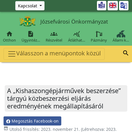
Ugrás a fő tartalomra

Kapcsolat
Józsefvárosi Önkormányzat




Otthon
Ügyintéz…
Részvétel
Átláthat…
Pázmány
Állami k…
Válasszon a menüpontok közül

A „Kishaszongépjárművek beszerzése”
tárgyú közbeszerzési eljárás
eredményének megállapításáról
Megosztás Facebook-on
event_available
Utolsó frissítés:
2023. november 21.
(Létrehozva:
2023.