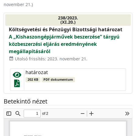
november 21.
)
238/2023.
(XI.20.)
Költségvetési és Pénzügyi Bizottsági határozat
A „Kishaszongépjárművek beszerzése” tárgyú
közbeszerzési eljárás eredményének
megállapításáról
Utolsó frissítés: 2023. november 21.
event_available
határozat
202 KB
PDF dokumentum
Betekintő nézet