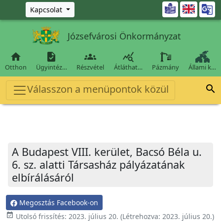
Ugrás a fő tartalomra

Kapcsolat
Józsefvárosi Önkormányzat




Otthon
Ügyintéz…
Részvétel
Átláthat…
Pázmány
Állami k…
Válasszon a menüpontok közül

A Budapest VIII. kerület, Bacsó Béla u.
6. sz. alatti Társasház pályázatának
elbírálásáról
Megosztás Facebook-on
event_available
Utolsó frissítés:
2023. július 20.
(Létrehozva:
2023. július 20.
)