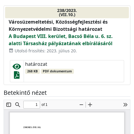
238/2023.
(VII.10.)
Városüzemeltetési, Közösségfejlesztési és
Környezetvédelmi Bizottsági határozat
A Budapest VIII. kerület, Bacsó Béla u. 6. sz.
alatti Társasház pályázatának elbírálásáról
Utolsó frissítés: 2023. július 20.
event_available
határozat
268 KB
PDF dokumentum
Betekintő nézet