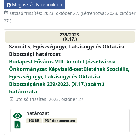
Megosztás Facebook-on
event_available
Utolsó frissítés:
2023. október 27.
(Létrehozva:
2023. október
27.
)
239/2023.
(X.17.)
Szociális, Egészségügyi, Lakásügyi és Oktatási
Bizottsági határozat
Budapest Főváros VIII. kerület Józsefvárosi
Önkormányzat Képviselő-testületének Szociális,
Egészségügyi, Lakásügyi és Oktatási
Bizottságának 239/2023. (X.17.) számú
határozata
Utolsó frissítés: 2023. október 27.
event_available
határozat
198 KB
PDF dokumentum