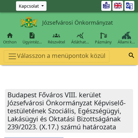
Ugrás a fő tartalomra

Kapcsolat
Józsefvárosi Önkormányzat




Otthon
Ügyintéz…
Részvétel
Átláthat…
Pázmány
Állami k…
Válasszon a menüpontok közül

Budapest Főváros VIII. kerület
Józsefvárosi Önkormányzat Képviselő-
testületének Szociális, Egészségügyi,
Lakásügyi és Oktatási Bizottságának
239/2023. (X.17.) számú határozata