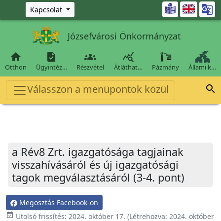
Ugrás a fő tartalomra

Kapcsolat
Józsefvárosi Önkormányzat




Otthon
Ügyintéz…
Részvétel
Átláthat…
Pázmány
Állami k…
Válasszon a menüpontok közül

a Rév8 Zrt. igazgatósága tagjainak
visszahívásáról és új igazgatósági
tagok megválasztásáról (3-4. pont)
Megosztás Facebook-on
event_available
Utolsó frissítés:
2024. október 17.
(Létrehozva:
2024. október