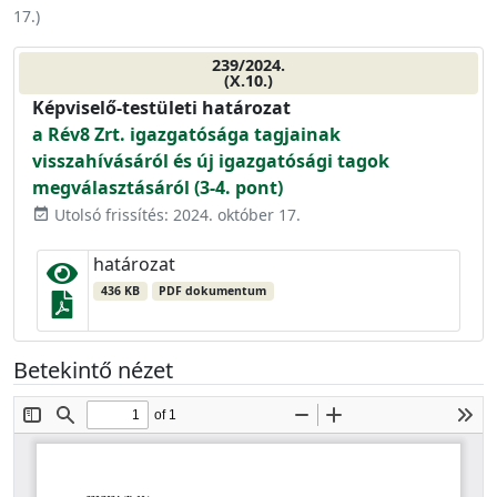
17.
)
239/2024.
(X.10.)
Képviselő-testületi határozat
a Rév8 Zrt. igazgatósága tagjainak
visszahívásáról és új igazgatósági tagok
megválasztásáról (3-4. pont)
Utolsó frissítés: 2024. október 17.
event_available
határozat
436 KB
PDF dokumentum
Betekintő nézet