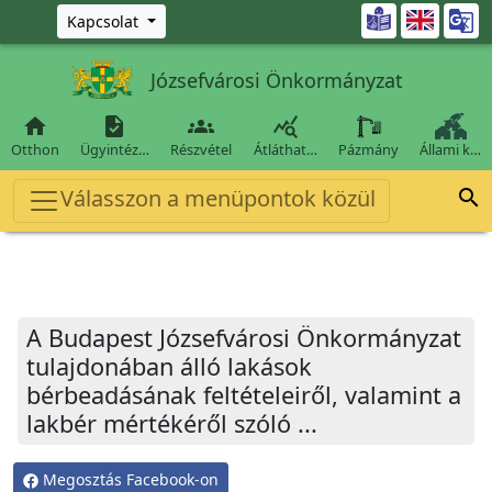
Ugrás a fő tartalomra

Kapcsolat
Józsefvárosi Önkormányzat




Otthon
Ügyintéz…
Részvétel
Átláthat…
Pázmány
Állami k…
Válasszon a menüpontok közül

A Budapest Józsefvárosi Önkormányzat
tulajdonában álló lakások
bérbeadásának feltételeiről, valamint a
lakbér mértékéről szóló ...
Megosztás Facebook-on