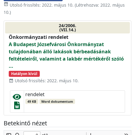
event_available
Utolsó frissítés:
2022. május 10.
(Létrehozva:
2022. május
10.
)
24/2006.
(VII.14.)
Önkormányzati rendelet
A Budapest Józsefvárosi Önkormányzat
tulajdonában álló lakások bérbeadásának
feltételeiről, valamint a lakbér mértékéről szóló
...
Hatályon kívül
Utolsó frissítés: 2022. május 10.
event_available
rendelet
49 KB
Word dokumentum
Betekintő nézet