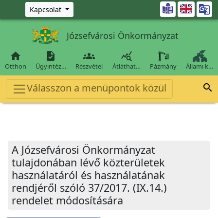
Ugrás a fő tartalomra

Kapcsolat
Józsefvárosi Önkormányzat




Otthon
Ügyintéz…
Részvétel
Átláthat…
Pázmány
Állami k…
Válasszon a menüpontok közül

A Józsefvárosi Önkormányzat
tulajdonában lévő közterületek
használatáról és használatának
rendjéről szóló 37/2017. (IX.14.)
rendelet módosítására