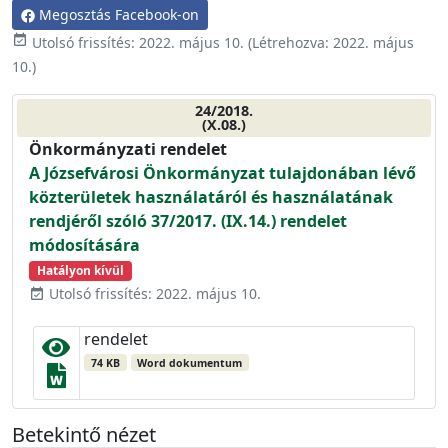
Megosztás Facebook-on
event_available
Utolsó frissítés:
2022. május 10.
(Létrehozva:
2022. május
10.
)
24/2018.
(X.08.)
Önkormányzati rendelet
A Józsefvárosi Önkormányzat tulajdonában lévő
közterületek használatáról és használatának
rendjéről szóló 37/2017. (IX.14.) rendelet
módosítására
Hatályon kívül
Utolsó frissítés: 2022. május 10.
event_available
rendelet
74 KB
Word dokumentum
Betekintő nézet