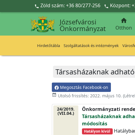
Ugrás a fő tartalomra
Zöld szám: +36 80/277-256
Központ: +



Józsefvárosi
Önkormányzat
Otthon
Hirdetőtábla
Szolgáltatások és intézmények
Városfe
Társasházaknak adható
Megosztás Facebook-on
event_available
Utolsó frissítés:
2022. május 10.
(Létr
Önkormányzati rende
24/2019.
(VII.04.)
Társasházaknak adhat
módosítás
Hatályban 
Hatályon kívül