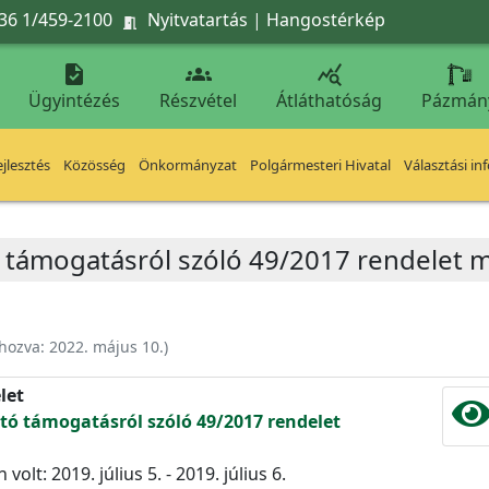
36 1/459-2100
Nyitvatartás
|
Hangostérkép




Ügyintézés
Részvétel
Átláthatóság
Pázmán
jlesztés
Közösség
Önkormányzat
Polgármesteri Hivatal
Választási in
 támogatásról szóló 49/2017 rendelet 
ehozva:
2022. május 10.
)
let
ó támogatásról szóló 49/2017 rendelet
volt: 2019. július 5. - 2019. július 6.