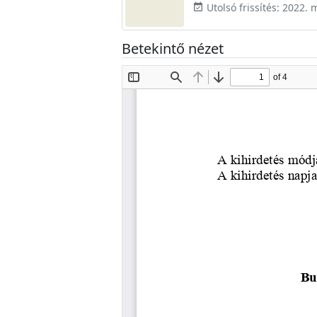
Utolsó frissítés: 2022. 
event_available
Betekintő nézet