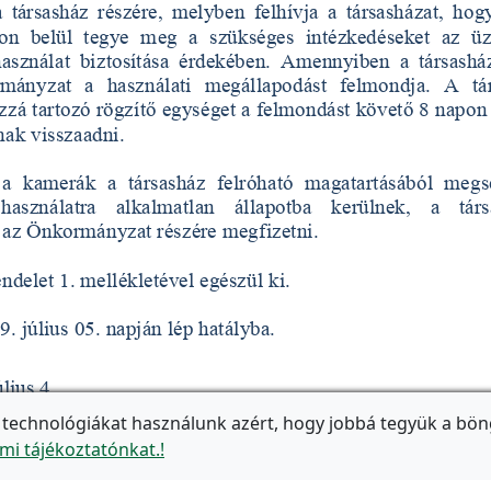
 technológiákat használunk azért, hogy jobbá tegyük a bön
mi tájékoztatónkat.!