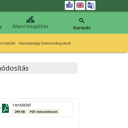


y
Állami kisajátítás
Keresés
formációk
Nemzetiségi Önkormányzatok
módosítás
rendelet
299 KB
PDF dokumentum