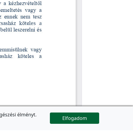
gészési élményt.
Elfogadom

Az oldal folytatódik