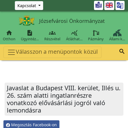
Ugrás a fő tartalomra

Kapcsolat
Józsefvárosi Önkormányzat




Otthon
Ügyintéz…
Részvétel
Átláthat…
Pázmány
Állami k…
Válasszon a menüpontok közül

Javaslat a Budapest VIII. kerület, Illés u.
26. szám alatti ingatlanrészre
vonatkozó elővásárlási jogról való
lemondásra
Megosztás Facebook-on