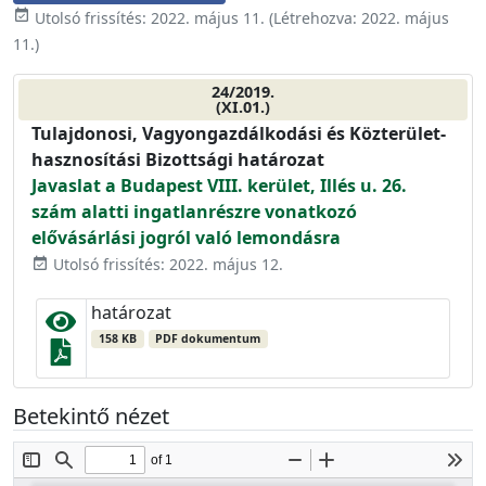
event_available
Utolsó frissítés:
2022. május 11.
(Létrehozva:
2022. május
11.
)
24/2019.
(XI.01.)
Tulajdonosi, Vagyongazdálkodási és Közterület-
hasznosítási Bizottsági határozat
Javaslat a Budapest VIII. kerület, Illés u. 26.
szám alatti ingatlanrészre vonatkozó
elővásárlási jogról való lemondásra
Utolsó frissítés: 2022. május 12.
event_available
határozat
158 KB
PDF dokumentum
Betekintő nézet