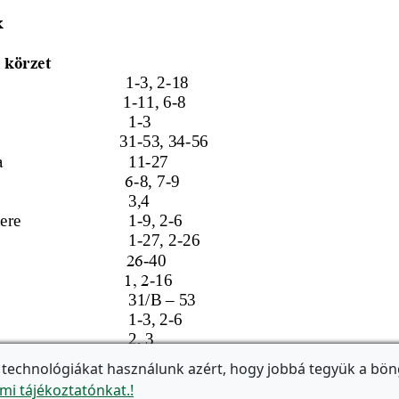
 technológiákat használunk azért, hogy jobbá tegyük a bön
mi tájékoztatónkat.!