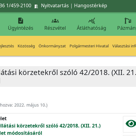
36 1/459-2100
Nyitvatartás
|
Hangostérkép




Ügyintézés
Részvétel
Átláthatóság
Pázmán
jlesztés
Közösség
Önkormányzat
Polgármesteri Hivatal
Választási in
átási körzetekről szóló 42/2018. (XII. 2
l
ehozva:
2022. május 10.
)
let
látási körzetekről szóló 42/2018. (XII. 21.)
et módosításáról