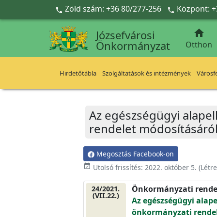
Ugrás a fő tartalomra
Zöld szám: +36 80/277-256
Központ: +



Józsefvárosi
Önkormányzat
Otthon
Hirdetőtábla
Szolgáltatások és intézmények
Városfe
Az egészségügyi alapell
rendelet módosításáró
Megosztás Facebook-on
event_available
Utolsó frissítés:
2022. október 5.
(Létr
Önkormányzati rende
24/2021.
(VII.22.)
Az egészségügyi alapel
önkormányzati rendel