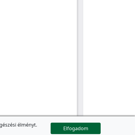
gészési élményt.
Elfogadom

Az oldal folytatódik