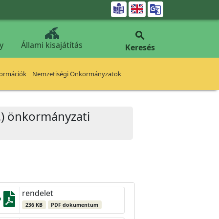


y
Állami kisajátítás
Keresés
formációk
Nemzetiségi Önkormányzatok
1.) önkormányzati
rendelet
236 KB
PDF dokumentum