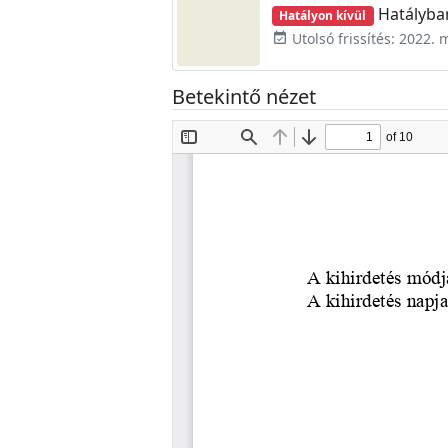
Hatályban
Hatályon kívül
Utolsó frissítés: 2022. 
event_available
Betekintő nézet