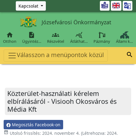
Ugrás a fő tartalomra

Kapcsolat
Józsefvárosi Önkormányzat




Otthon
Ügyintéz…
Részvétel
Átláthat…
Pázmány
Állami k…
Válasszon a menüpontok közül

Közterület-használati kérelem
elbírálásáról - Visiooh Okosváros és
Média Kft
Megosztás Facebook-on
event_available
Utolsó frissítés:
2024. november 4.
(Létrehozva:
2024.