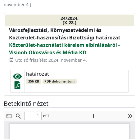
november 4.
)
24/2024.
(X.28.)
Városfejlesztési, Környezetvédelmi és
Közterület-hasznosítási Bizottsági határozat
Közterület-használati kérelem elbírálásáról -
Visiooh Okosváros és Média Kft
Utolsó frissítés: 2024. november 4.
event_available
határozat
356 KB
PDF dokumentum
Betekintő nézet