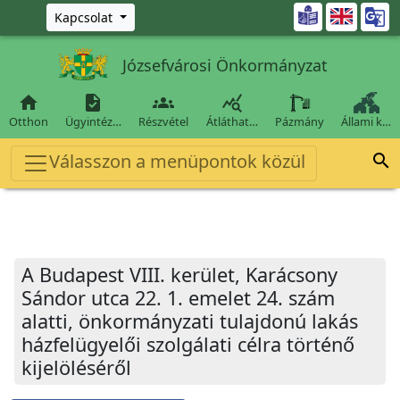
Ugrás a fő tartalomra

Kapcsolat
Józsefvárosi Önkormányzat




Otthon
Ügyintéz…
Részvétel
Átláthat…
Pázmány
Állami k…
Válasszon a menüpontok közül

A Budapest VIII. kerület, Karácsony
Sándor utca 22. 1. emelet 24. szám
alatti, önkormányzati tulajdonú lakás
házfelügyelői szolgálati célra történő
kijelöléséről