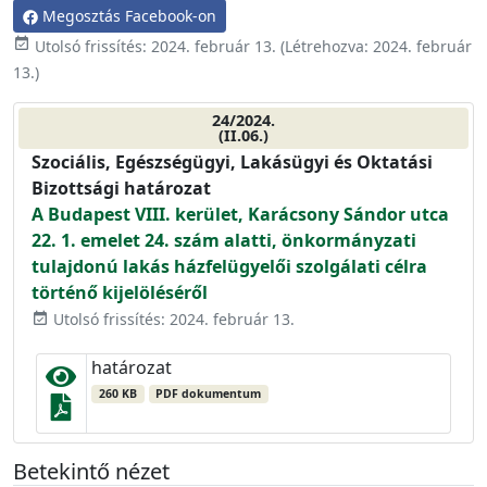
Megosztás Facebook-on
event_available
Utolsó frissítés:
2024. február 13.
(Létrehozva:
2024. február
13.
)
24/2024.
(II.06.)
Szociális, Egészségügyi, Lakásügyi és Oktatási
Bizottsági határozat
A Budapest VIII. kerület, Karácsony Sándor utca
22. 1. emelet 24. szám alatti, önkormányzati
tulajdonú lakás házfelügyelői szolgálati célra
történő kijelöléséről
Utolsó frissítés: 2024. február 13.
event_available
határozat
260 KB
PDF dokumentum
Betekintő nézet