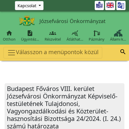
Ugrás a fő tartalomra

Kapcsolat
Józsefvárosi Önkormányzat




Otthon
Ügyintéz…
Részvétel
Átláthat…
Pázmány
Állami k…
Válasszon a menüpontok közül

Budapest Főváros VIII. kerület
Józsefvárosi Önkormányzat Képviselő-
testületének Tulajdonosi,
Vagyongazdálkodási és Közterület-
hasznosítási Bizottsága 24/2024. (I. 24.)
számú határozata