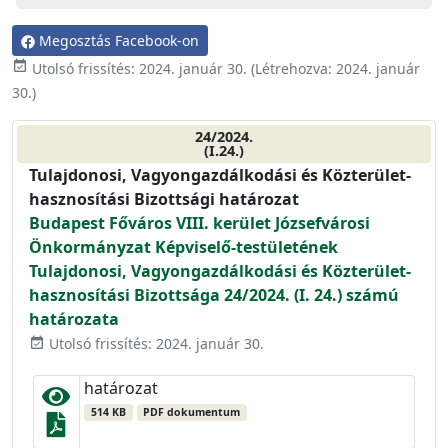
Megosztás Facebook-on
event_available
Utolsó frissítés:
2024. január 30.
(Létrehozva:
2024. január
30.
)
24/2024.
(I.24.)
Tulajdonosi, Vagyongazdálkodási és Közterület-
hasznosítási Bizottsági határozat
Budapest Főváros VIII. kerület Józsefvárosi
Önkormányzat Képviselő-testületének
Tulajdonosi, Vagyongazdálkodási és Közterület-
hasznosítási Bizottsága 24/2024. (I. 24.) számú
határozata
Utolsó frissítés: 2024. január 30.
event_available
határozat
514 KB
PDF dokumentum