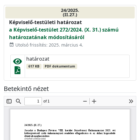
24/2025.
(II.27.)
Képviselő-testületi határozat
a Képviselő-testület 272/2024. (X. 31.) számú
határozatának módosításáról
Utolsó frissítés: 2025. március 4.
event_available
határozat
617 KB
PDF dokumentum
Betekintő nézet