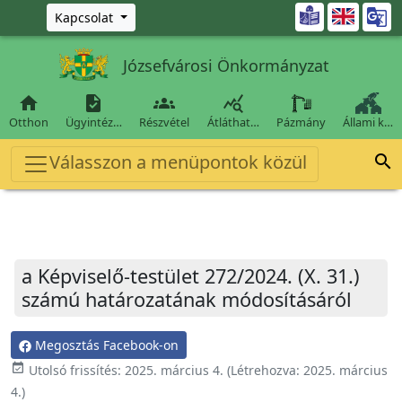
Ugrás a fő tartalomra

Kapcsolat
Józsefvárosi Önkormányzat




Otthon
Ügyintéz…
Részvétel
Átláthat…
Pázmány
Állami k…
Válasszon a menüpontok közül

a Képviselő-testület 272/2024. (X. 31.)
számú határozatának módosításáról
Megosztás Facebook-on
event_available
Utolsó frissítés:
2025. március 4.
(Létrehozva:
2025. március
4.
)